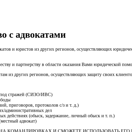
во с адвокатами
окатов и юристов из других регионов, осуществляющих юридич
честву и партнерству в области оказания Вами юридической по
атам из других регионов, осуществляющих защиту своих клиент
я под стражей (СИЗО/ИВС)
ободы
, приговоров, протоколов с/з и т. д.)
их/административных дел
х действиях (обыск, задержание, личный обыск и т. п.)
(местный адвокат)
НА КОМАНДИРОВКАХ И СМОЖЕТЕ ИСПОЛЬЗОВАТЬ ЕГО 