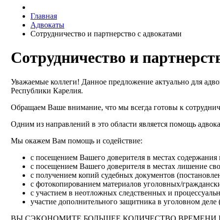
Главная
Адвокаты
Сотрудничество и партнерство с адвокатами
Сотрудничество и партнерст
Уважаемые коллеги! Данное предложение актуально для адв
Республики Карелия.
Обращаем Ваше внимание, что мы всегда готовы к сотрудни
Одним из направлений в это области является помощь адвок
Мы окажем Вам помощь и содействие:
с посещением Вашего доверителя в местах содержани
с посещением Вашего доверителя в местах лишение св
с получением копий судебных документов (постановлений
с фотокопированием материалов уголовных/гражданск
с участием в неотложных следственных и процессуальны
участие дополнительного защитника в уголовном деле 
ВЫ СЭКОНОМИТЕ БОЛЬШЕЕ КОЛИЧЕСТВО ВРЕМЕНИ 